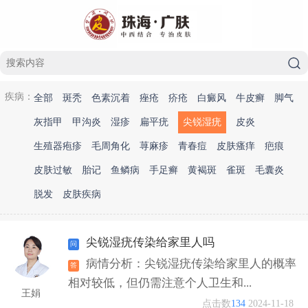
疾病：
全部
斑秃
色素沉着
痤疮
疥疮
白癜风
牛皮癣
脚气
灰指甲
甲沟炎
湿疹
扁平疣
尖锐湿疣
皮炎
生殖器疱疹
毛周角化
荨麻疹
青春痘
皮肤瘙痒
疤痕
皮肤过敏
胎记
鱼鳞病
手足癣
黄褐斑
雀斑
毛囊炎
脱发
皮肤疾病
尖锐湿疣传染给家里人吗
病情分析：尖锐湿疣传染给家里人的概率
相对较低，但仍需注意个人卫生和...
王娟
点击数
134
2024-11-18