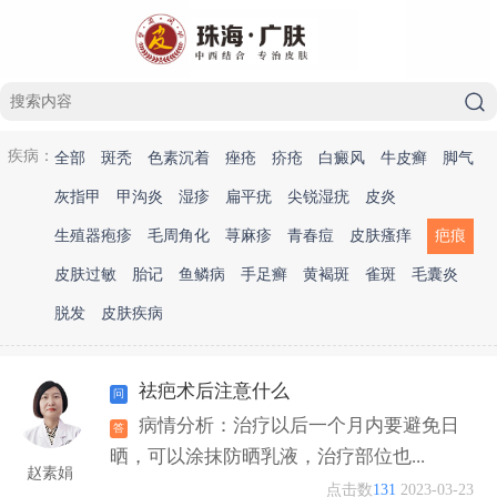
疾病：
全部
斑秃
色素沉着
痤疮
疥疮
白癜风
牛皮癣
脚气
灰指甲
甲沟炎
湿疹
扁平疣
尖锐湿疣
皮炎
生殖器疱疹
毛周角化
荨麻疹
青春痘
皮肤瘙痒
疤痕
皮肤过敏
胎记
鱼鳞病
手足癣
黄褐斑
雀斑
毛囊炎
脱发
皮肤疾病
祛疤术后注意什么
病情分析：治疗以后一个月内要避免日
晒，可以涂抹防晒乳液，治疗部位也...
赵素娟
点击数
131
2023-03-23